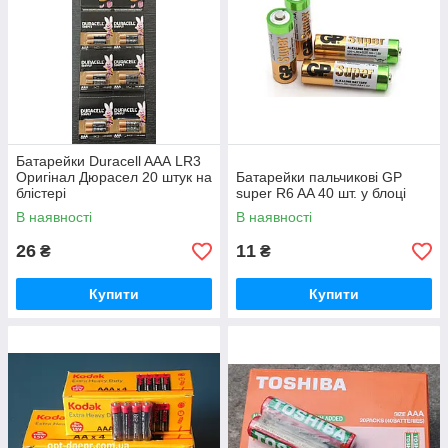
Батарейки Duracell AAА LR3
Оригінал Дюрасел 20 штук на
Батарейки пальчикові GP
блістері
super R6 AA 40 шт. у блоці
В наявності
В наявності
26
11
₴
₴
Купити
Купити