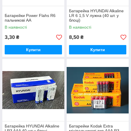
Батарейка HYUNDAI Alkaline
Батарейки Power Flahs R6
LR 6 1,5 V лужна (40 шт. у
пальчикові АА
блоці)
В наявності
В наявності
3,30
8,50
₴
₴
Купити
Купити
Батарейка HYUNDAI Alkaline
Батарейки Kodak Extra
LR3 AAA 40 шт у блоці
мініпальчикові тип ААА R3