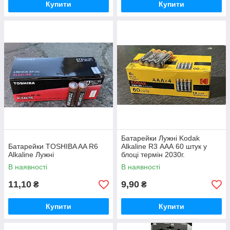
Купити
Купити
Батарейки Лужні Kodak
Батарейки TOSHIBA AA R6
Alkaline R3 ААА 60 штук у
Alkaline Лужні
блоці термін 2030г.
В наявності
В наявності
11,10
9,90
₴
₴
Купити
Купити