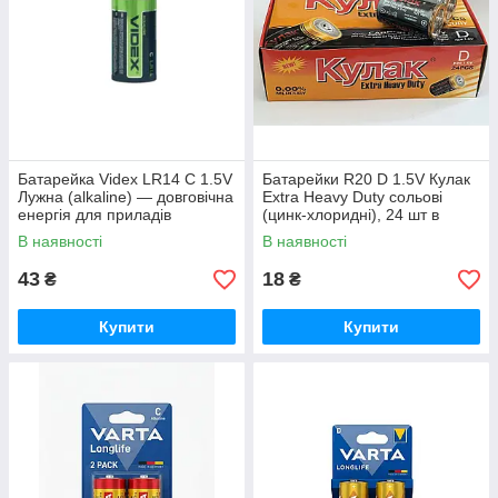
Батарейка Videx LR14 C 1.5V
Батарейки R20 D 1.5V Кулак
Лужна (alkaline) — довговічна
Extra Heavy Duty сольові
енергія для приладів
(цинк-хлоридні), 24 шт в
блоці
В наявності
В наявності
43
18
₴
₴
Купити
Купити