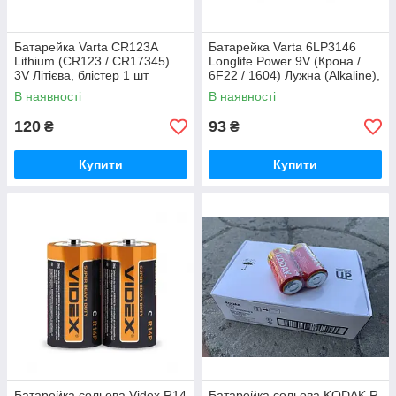
Батарейка Varta CR123A
Батарейка Varta 6LP3146
Lithium (CR123 / CR17345)
Longlife Power 9V (Крона /
3V Літієва, блістер 1 шт
6F22 / 1604) Лужна (Alkaline),
блістер 1 шт
В наявності
В наявності
120
93
₴
₴
Купити
Купити
Батарейка сольова Videx R14
Батарейка сольова KODAK R