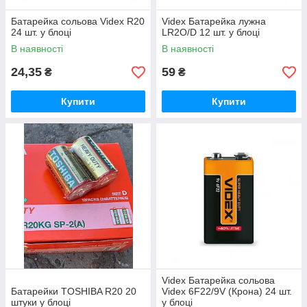
Батарейка сольова Videx R20
Videx Батарейка лужна
24 шт. у блоці
LR2O/D 12 шт. у блоці
В наявності
В наявності
24,35
59
₴
₴
Купити
Купити
Videx Батарейка сольова
Батарейки TOSHIBA R20 20
Videx 6F22/9V (Крона) 24 шт.
штуки у блоці
у блоці