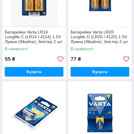
Батарейка Varta LR14
Батарейка Varta LR20
Longlife C (LR14 / 4114) 1.5V
Longlife D (LR20 / 4120) 1.5V
Лужна (Alkaline), блістер 2 шт
Лужна (Alkaline), блістер 2 шт
ціна за 1 шт.
ціна один а 1 шт
В наявності
В наявності
55
77
₴
₴
Купити
Купити