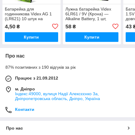
Батарейка для
Лужна батарейка Videx
Бата
годинникова Videx AG 1
6LR61 / 9V (Крона) —
1.5V
(LR621) 10 штук на
Alkaline Battery, 1 шт,
довг
блістері
BLISTER
прил
4,50
58
43
₴
₴
Купити
Купити
Про нас
87% позитивних з 190 відгуків за рік
Працює з 21.09.2012
м. Дніпро
Індекс:49000, вулиця Надії Алексєєнко 3а,
Дніпропетровська область, Дніпро, Україна
Контакти
Про нас