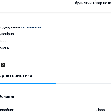
будь-який товар не п
Подарункова
запальничка
увенірна
ippo
азова
арактеристики
Основні
иробник
Zippo