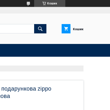
Кошик
Кошик
 подарункова zippo
зова