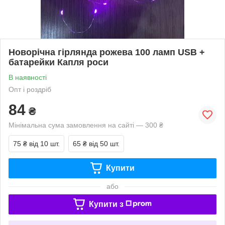
Новорічна гірлянда рожева 100 ламп USB +
батарейки Капля роси
В наявності
Опт і роздріб
84
₴
Мінімальна сума замовлення на сайті — 300 ₴
75 ₴
від 10 шт.
65 ₴
від 50 шт.
Купити
або
Купити з