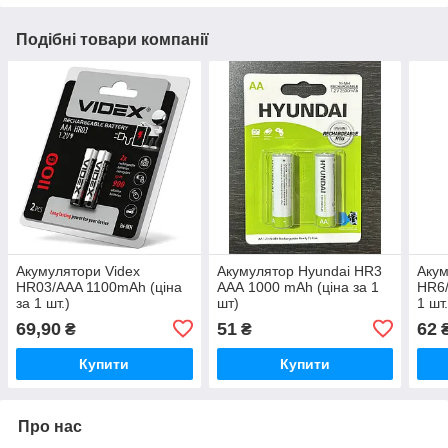
Подібні товари компанії
Акумулятори Videx
Акумулятор Hyundai HR3
Акум
HR03/AAA 1100mAh (ціна
AAА 1000 mAh (ціна за 1
HR6/
за 1 шт.)
шт)
1 шт.
69,90
51
62
₴
₴
Купити
Купити
Про нас