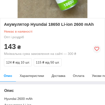
Акумулятор Hyundai 18650 Li-ion 2600 mAh
Немає в наявності
Опт і роздріб
143
₴
Мінімальна сума замовлення на сайті — 300 ₴
124 ₴
від 10 шт.
115 ₴
від 50 шт.
Опис
Характеристики
Доставка
Оплата
Умови п
Опис
Hyundai 2600 mAh
Акумулятор Li-ion