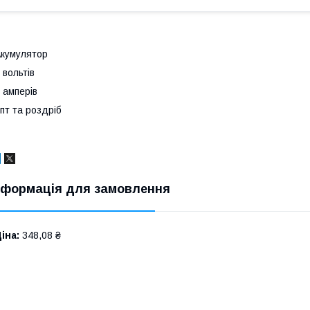
Акумулятор
 вольтів
 амперів
пт та роздріб
нформація для замовлення
іна:
348,08 ₴