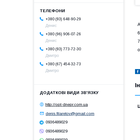
+380 (93) 648-90-29
Денис
6
+380 (96) 906-07-26
Денис
7
+380 (93) 773-72-30
о
Дмитро
+380 (67) 454-32-73
Дмитро
І
http://opt-dnepr.com.ua
Ц
denis.filaretov@gmail.com
0936489029
0936489029
0936489029