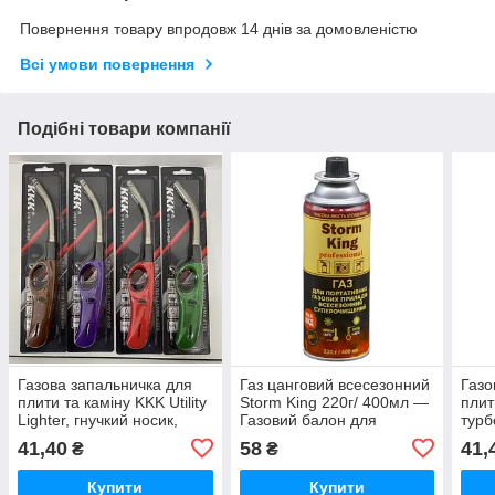
Повернення товару впродовж 14 днів за домовленістю
Всі умови повернення
Подібні товари компанії
Газова запальничка для
Газ цанговий всесезонний
Газо
плити та каміну KKK Utility
Storm King 220г/ 400мл —
плит
Lighter, гнучкий носик,
Газовий балон для
турб
багаторазова
портативних плиток та
полу
41,40
58
41,
₴
₴
пальників
блок
Купити
Купити