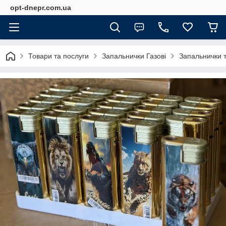
opt-dnepr.com.ua
Товари та послуги
Запальнички Газові
Запальнички 