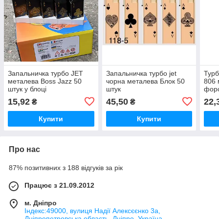
Запальничка турбо JET
Запальничка турбо jet
Турб
металева Boss Jazz 50
чорна металева Блок 50
806 
штук у блоці
штук
форс
15,92
45,50
22,
₴
₴
Купити
Купити
Про нас
87% позитивних з 188 відгуків за рік
Працює з 21.09.2012
м. Дніпро
Індекс:49000, вулиця Надії Алексєєнко 3а,
Дніпропетровська область, Дніпро, Україна